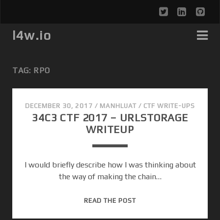
t
l
g
w
i
i
l4w.io
i
n
t
t
k
h
TAG: RPO
t
e
u
e
d
b
DECEMBER 30, 2017
/
MANHLUAT
/
CTF WRITE-UPS
34C3 CTF 2017 – URLSTORAGE
r
i
WRITEUP
n
I would briefly describe how I was thinking about
the way of making the chain…
3
READ THE POST
4