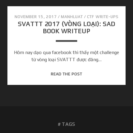
C
3
C
NOVEMBER 15, 2017
/
MANHLUAT
/
CTF WRITE-UPS
SVATTT 2017 (VÒNG LOẠI): SAD
T
BOOK WRITEUP
F
2
0
Hôm nay dạo qua facebook thì thấy một challenge
1
từ vòng loại SVATTT được đăng…
7
–
U
S
READ THE POST
R
V
L
A
S
T
T
T
O
T
R
2
A
TAGS
0
G
1